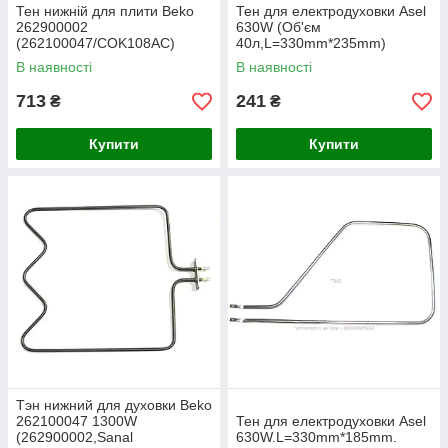
Тен нижній для плити Beko
Тен для електродуховки Asel
262900002
630W (Об'єм
(262100047/COK108AC)
40л,L=330mm*235mm)
В наявності
В наявності
713
241
₴
₴
Купити
Купити
Тэн нижний для духовки Beko
262100047 1300W
Тен для електродуховки Asel
(262900002,Sanal
630W.L=330mm*185mm.