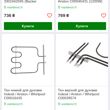
3302442045 (Backer
Ariston C00045431 (1200W)
COK109ZN, 1900W / 1000W,
В наявності
В наявності
Electrolux 899661926502)
736
769
₴
₴
Купити
Купити
Тен нижній для духовки
Тен верхній для духовки
Indesit / Ariston / Whirlpool
Indesit / Ariston / Whirlpool
C00016435
C00039574
В наявності
В наявності