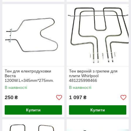
Тен для електродуховки
Тен верхній з грилем для
Веста
плити Whirlpool
1200W.L=345mm*275mm.
481225998466
(900W+1600W)
В наявності
В наявності
250
1 097
₴
₴
Купити
Купити