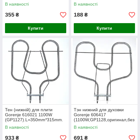
330*285mm)
В наявності
В наявності
355
188
₴
₴
Купити
Купити
Тен (нижній) для плити
Тэн нижний для духовки
Gorenje 616021 1100W
Gorenje 606417
(GP1127).L=350mm*315mm.
(1100W,GP1128,оригинал,без
упаковки)
В наявності
В наявності
933
691
₴
₴