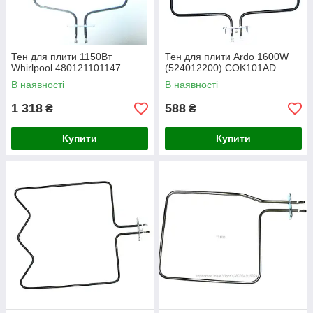
Тен для плити 1150Вт
Тен для плити Ardo 1600W
Whirlpool 480121101147
(524012200) COK101AD
В наявності
В наявності
1 318
588
₴
₴
Купити
Купити