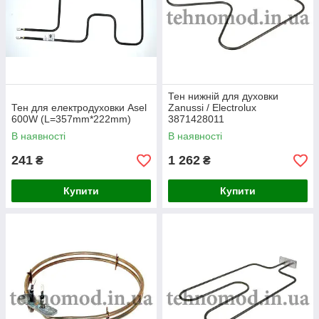
Тен нижній для духовки
Тен для електродуховки Asel
Zanussi / Electrolux
600W (L=357mm*222mm)
3871428011
(1000W,L=450mm*330mm)
В наявності
В наявності
241
1 262
₴
₴
Купити
Купити