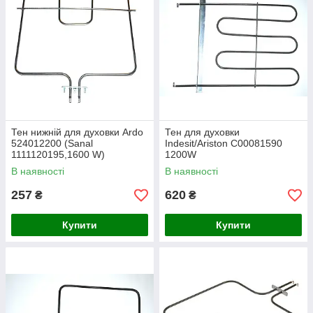
Тен нижній для духовки Ardo
Тен для духовки
524012200 (Sanal
Indesit/Ariston C00081590
1111120195,1600 W)
1200W
В наявності
В наявності
257
620
₴
₴
Купити
Купити