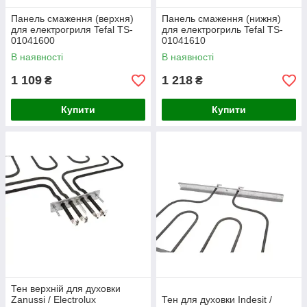
Панель смаження (верхня)
Панель смаження (нижня)
для електрогриля Tefal TS-
для електрогриль Tefal TS-
01041600
01041610
В наявності
В наявності
1 109
1 218
₴
₴
Купити
Купити
Тен верхній для духовки
Zanussi / Electrolux
Тен для духовки Indesit /