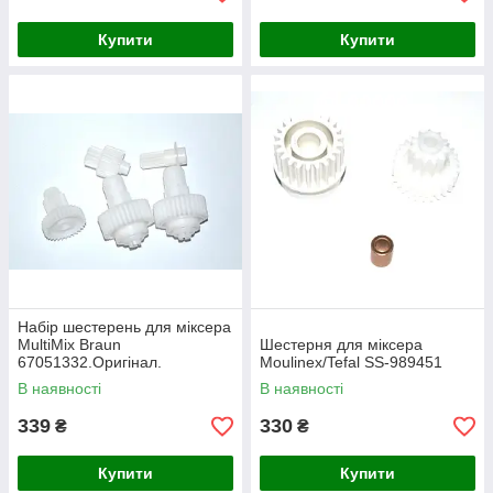
Купити
Купити
Набір шестерень для міксера
MultiMix Braun
Шестерня для міксера
67051332.Оригінал.
Moulinex/Tefal SS-989451
В наявності
В наявності
339
330
₴
₴
Купити
Купити