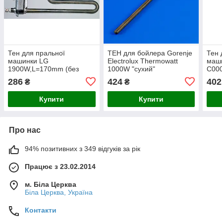
Тен для пральної
ТЕН для бойлера Gorenje
Тен 
машинки LG
Electrolux Thermowatt
маши
1900W,L=170mm (без
1000W "сухий"
C00
отвору під
L=16
286
424
402
₴
₴
датчика,Thermowatt)
датч
Купити
Купити
Про нас
94% позитивних з 349 відгуків за рік
Працює з 23.02.2014
м. Біла Церква
Біла Церква, Україна
Контакти