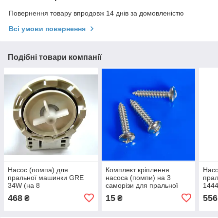
Повернення товару впродовж 14 днів за домовленістю
Всі умови повернення
Подібні товари компанії
Насос (помпа) для
Комплект кріплення
Насо
пральної машинки GRE
насоса (помпи) на 3
прал
34W (на 8
саморізи для пральної
1444
засувках,контакти ззаду
машини
468
15
556
₴
₴
спарені)