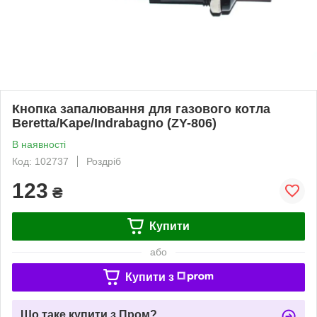
Кнопка запалювання для газового котла
Beretta/Kape/Indrabagno (ZY-806)
В наявності
Код: 102737
Роздріб
123
₴
Купити
або
Купити з
Що таке купити з Пром?