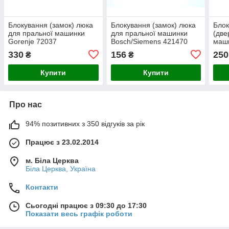
Блокування (замок) люка
Блокування (замок) люка
Блок
для пральної машинки
для пральної машинки
(две
Gorenje 72037
Bosch/Siemens 421470
маши
(651
330
156
250
₴
₴
Купити
Купити
Про нас
94% позитивних з 350 відгуків за рік
Працює з 23.02.2014
м. Біла Церква
Біла Церква, Україна
Контакти
Сьогодні працює з 09:30 до 17:30
Показати весь графік роботи