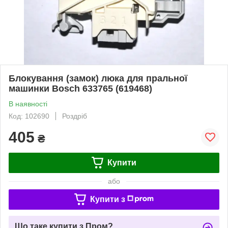
Блокування (замок) люка для пральної
машинки Bosch 633765 (619468)
В наявності
Код: 102690
Роздріб
405
₴
Купити
або
Купити з
Що таке купити з Пром?