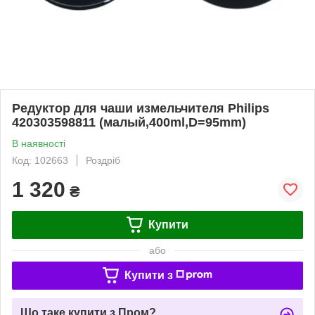
Редуктор для чаши измельчителя Philips
420303598811 (малый,400ml,D=95mm)
В наявності
Код: 102663
Роздріб
1 320
₴
Купити
або
Купити з
Що таке купити з Пром?