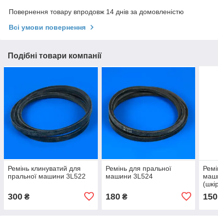
Повернення товару впродовж 14 днів за домовленістю
Всі умови повернення
Подібні товари компанії
Ремінь клинуватий для
Ремінь для пральної
Ремі
пральної машини 3L522
машини 3L524
маш
(шкі
заче
300
180
150
₴
₴