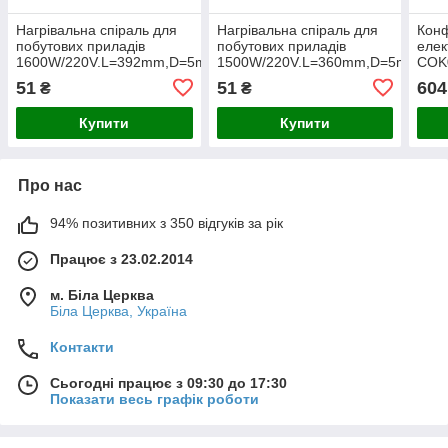
Нагрівальна спіраль для
Нагрівальна спіраль для
Кон
побутових приладів
побутових приладів
елек
1600W/220V.L=392mm,D=5mm.
1500W/220V.L=360mm,D=5mm.
COK
220
51
51
604
₴
₴
Купити
Купити
Про нас
94% позитивних з 350 відгуків за рік
Працює з 23.02.2014
м. Біла Церква
Біла Церква, Україна
Контакти
Сьогодні працює з 09:30 до 17:30
Показати весь графік роботи