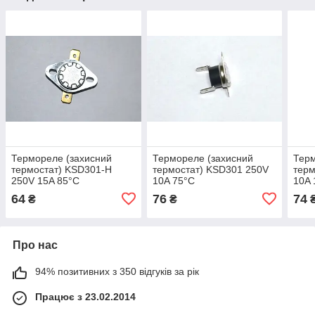
Термореле (захисний
Термореле (захисний
Терм
термостат) KSD301-H
термостат) KSD301 250V
терм
250V 15A 85°C
10A 75°C
10A 
64
76
74
₴
₴
Про нас
94% позитивних з 350 відгуків за рік
Працює з 23.02.2014