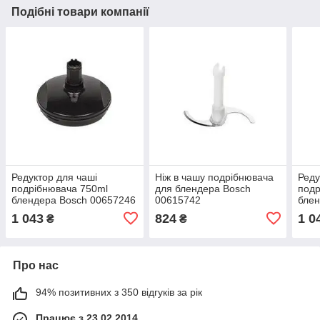
Подібні товари компанії
Редуктор для чаші
Ніж в чашу подрібнювача
Реду
подрібнювача 750ml
для блендера Bosch
подр
блендера Bosch 00657246
00615742
блен
1 043
824
1 0
₴
₴
Про нас
94% позитивних з 350 відгуків за рік
Працює з 23.02.2014