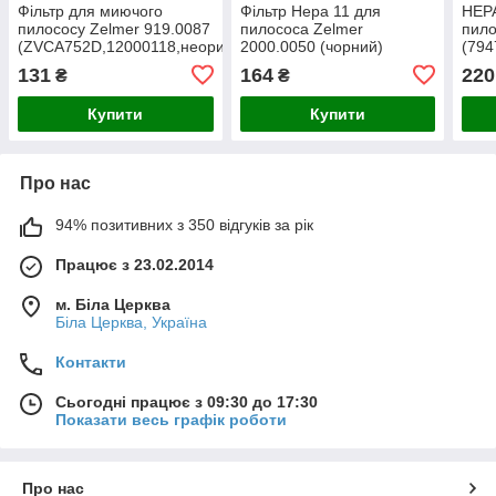
Фільтр для миючого
Фільтр Hepa 11 для
HEPA
пилососу Zelmer 919.0087
пилососа Zelmer
пило
(ZVCA752D,12000118,неоригіал)
2000.0050 (чорний)
(794
131
164
220
₴
₴
Купити
Купити
Про нас
94% позитивних з 350 відгуків за рік
Працює з 23.02.2014
м. Біла Церква
Біла Церква, Україна
Контакти
Сьогодні працює з 09:30 до 17:30
Показати весь графік роботи
Про нас