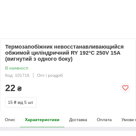
Термозапобіжник невосстанавливающийся
обжимой циліндричний RY 192°C 250V 15А
(вигнутий з одного боку)
В наявності
Код: 101716
Опт і роздріб
22
₴
15 ₴
від 5 шт.
Опис
Характеристики
Доставка
Оплата
Умови 