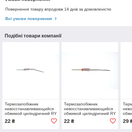
Повернення товару впродовж 14 днів за домовленістю
Всі умови повернення
Подібні товари компанії
Термозапобіжник
Термозапобіжник
Терм
невосстанавливающийся
невосстанавливающийся
нев
обжимой циліндричний RY
обжимой циліндричний RY
обжи
240°C 250V 15А
135°C 250V 15А
280°
22
22
29
₴
₴