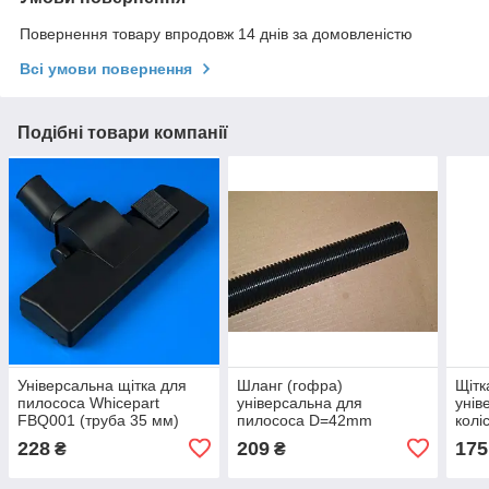
Повернення товару впродовж 14 днів за домовленістю
Всі умови повернення
Подібні товари компанії
Універсальна щітка для
Шланг (гофра)
Щітк
пилососа Whicepart
універсальна для
унів
FBQ001 (труба 35 мм)
пилососа D=42mm
колі
2-е 
228
209
175
₴
₴