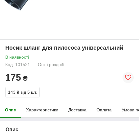
Носик шланг для пилососа універсальний
В наявності
Код: 101521
Опт і роздріб
175
₴
143 ₴
від 5 шт.
Опис
Характеристики
Доставка
Оплата
Умови п
Опис