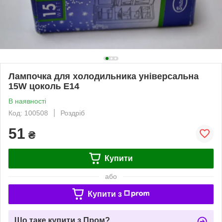
Лампочка для холодильника універсальна
15W цоколь E14
В наявності
Код: 100508
Роздріб
51
₴
Купити
або
Купити з
Що таке купити з Пром?