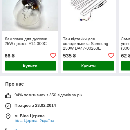
Лампочка для духовки
Тен відтайки для
Ламп
25W цоколь E14 300C
холодильника Samsung
унів
250W DA47-00263E
(300
66
535
62
₴
₴
Купити
Купити
Про нас
94% позитивних з 350 відгуків за рік
Працює з 23.02.2014
м. Біла Церква
Біла Церква, Україна