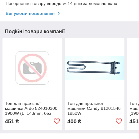
Повернення товару впродовж 14 днів за домовленістю
Всі умови повернення
Подібні товари компанії
Тен для пральної
Тен для пральної
Тен 
машинки Ardo 524010300
машинки Candy 91201546
маши
1900W (L=143mm, без
1950W
(190
отвору під датчика,
451
400
451
₴
₴
Thermowatt