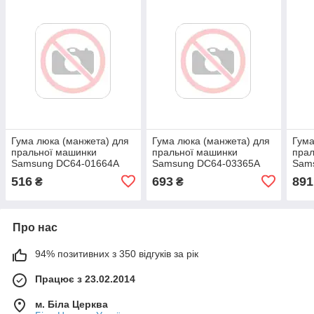
Гума люка (манжета) для
Гума люка (манжета) для
Гума
пральної машинки
пральної машинки
прал
Samsung DC64-01664A
Samsung DC64-03365A
Sam
516
693
891
₴
₴
Про нас
94% позитивних з 350 відгуків за рік
Працює з 23.02.2014
м. Біла Церква