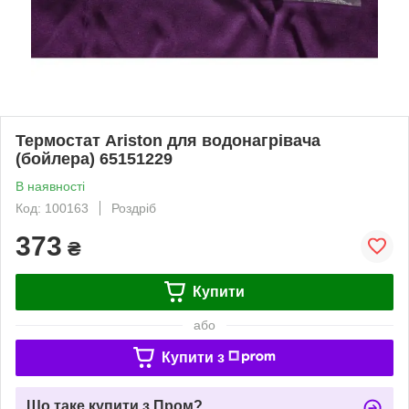
Термостат Ariston для водонагрівача
(бойлера) 65151229
В наявності
Код: 100163
Роздріб
373
₴
Купити
або
Купити з
Що таке купити з Пром?