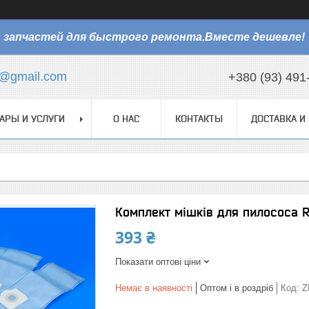
 запчастей для быстрого ремонта.Вместе дешевле!
@gmail.com
+380 (93) 491
АРЫ И УСЛУГИ
О НАС
КОНТАКТЫ
ДОСТАВКА И
Комплект мішків для пилососа 
393 ₴
Показати оптові ціни
Немає в наявності
Оптом і в роздріб
Код:
Z