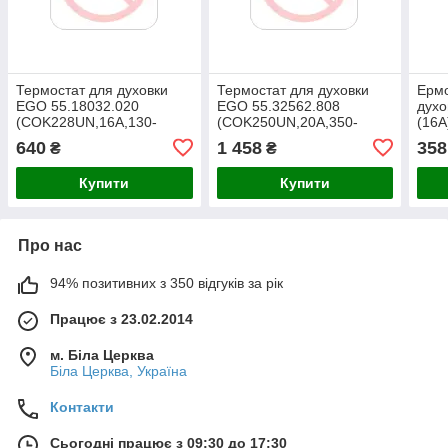
Термостат для духовки
Термостат для духовки
Ермо
EGO 55.18032.020
EGO 55.32562.808
духо
(COK228UN,16A,130-
(COK250UN,20A,350-
(16A
190°C)
25°C)
ручк
640
1 458
358
₴
₴
Купити
Купити
Про нас
94% позитивних з 350 відгуків за рік
Працює з 23.02.2014
м. Біла Церква
Біла Церква, Україна
Контакти
Сьогодні працює з 09:30 до 17:30