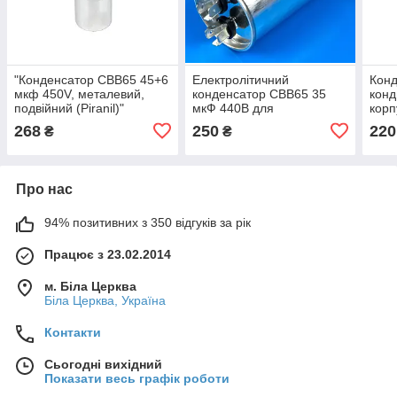
"Конденсатор CBB65 45+6
Електролітичний
Конд
мкф 450V, металевий,
конденсатор CBB65 35
конд
подвійний (Piranil)"
мкФ 440В для
корп
кондиціонера в
268
250
220
₴
₴
металевому корпусі
Про нас
94% позитивних з 350 відгуків за рік
Працює з 23.02.2014
м. Біла Церква
Біла Церква, Україна
Контакти
Сьогодні вихідний
Показати весь графік роботи