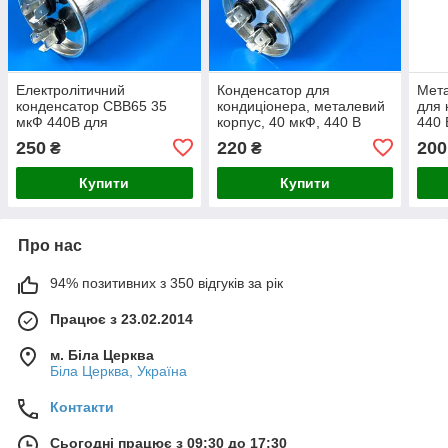
Електролітичний
Конденсатор для
Мета
конденсатор CBB65 35
кондиціонера, металевий
для 
мкФ 440В для
корпус, 40 мкФ, 440 В
440
кондиціонера в
250
220
200
₴
₴
металевому корпусі
Купити
Купити
Про нас
94% позитивних з 350 відгуків за рік
Працює з 23.02.2014
м. Біла Церква
Біла Церква, Україна
Контакти
Сьогодні працює з 09:30 до 17:30