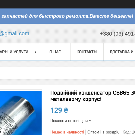
 запчастей для быстрого ремонта.Вместе дешевле!
@gmail.com
+380 (93) 491
АРЫ И УСЛУГИ
О НАС
КОНТАКТЫ
ДОСТАВКА И
Подвійний конденсатор CBB65 30
металевому корпусі
129 ₴
Показати оптові ціни
Немає в наявності
Оптом і в роздріб
Код:
1