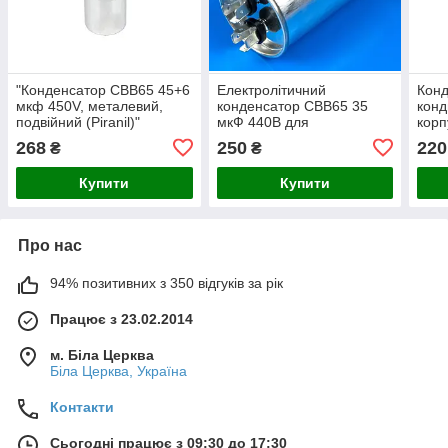
"Конденсатор CBB65 45+6
Електролітичний
Конд
мкф 450V, металевий,
конденсатор CBB65 35
конд
подвійний (Piranil)"
мкФ 440В для
корп
кондиціонера в
268
250
220
₴
₴
металевому корпусі
Купити
Купити
Про нас
94% позитивних з 350 відгуків за рік
Працює з 23.02.2014
м. Біла Церква
Біла Церква, Україна
Контакти
Сьогодні працює з 09:30 до 17:30