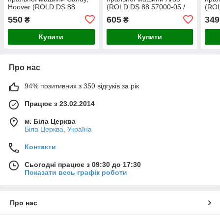
Hoover (ROLD DS 88
(ROLD DS 88 57000-05 /
(ROL
57077-22) - 92742873 /
57005 / 57053-05 /
8010
550
605
349
₴
₴
92122191 / 6511125 /
9026106) - 42000800 /
0600
148AK08
Купити
Купити
Про нас
94% позитивних з 350 відгуків за рік
Працює з 23.02.2014
м. Біла Церква
Біла Церква, Україна
Контакти
Сьогодні працює з 09:30 до 17:30
Показати весь графік роботи
Про нас