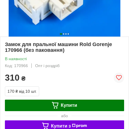
Замок для пральної машини Rold Gorenje
170966 (без паковання)
В наявності
Код: 170966
Опт і роздріб
310
₴
170 ₴
від 10 шт.
Купити
або
Купити з