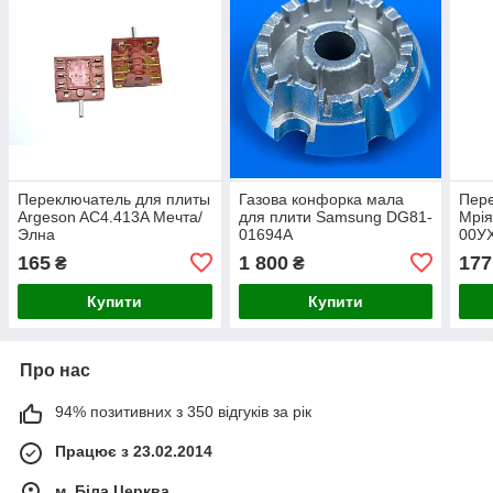
Переключатель для плиты
Газова конфорка мала
Пере
Argeson AC4.413A Мечта/
для плити Samsung DG81-
Мрія
Элна
01694A
00УХ
165
1 800
177
₴
₴
Купити
Купити
Про нас
94% позитивних з 350 відгуків за рік
Працює з 23.02.2014
м. Біла Церква