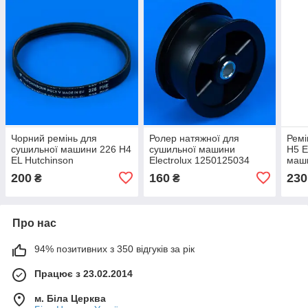
Чорний ремінь для
Ролер натяжної для
Ремі
сушильної машини 226 H4
сушильної машини
H5 E
EL Hutchinson
Electrolux 1250125034
маш
200
160
230
₴
₴
Про нас
94% позитивних з 350 відгуків за рік
Працює з 23.02.2014
м. Біла Церква