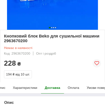
Кнопковий блок Beko для сушильної машини
2963670200
Немає в наявності
Код: 2963670200
Опт і роздріб
228
₴
194 ₴
від 10 шт.
пис
Характеристики
Доставка
Оплата
Умови пове
Опис