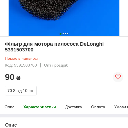
Фільтр для мотора пилососа DeLonghi
5391503700
Немає в наявності
Код: 5391503700
Опт і роздріб
90
₴
70 ₴
від 10 шт.
Опис
Характеристики
Доставка
Оплата
Умови 
Опис