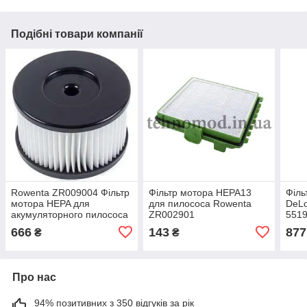
Подібні товари компанії
Rowenta ZR009004 Фільтр
Фільтр мотора HEPA13
Філь
мотора HEPA для
для пилососа Rowenta
DeLo
акумуляторного пилососа
ZR002901
551
666
143
877
₴
₴
Про нас
94% позитивних з 350 відгуків за рік