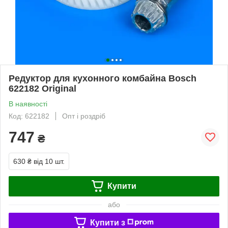
Редуктор для кухонного комбайна Bosch
622182 Original
В наявності
Код: 622182
Опт і роздріб
747
₴
630 ₴
від 10 шт.
Купити
або
Купити з