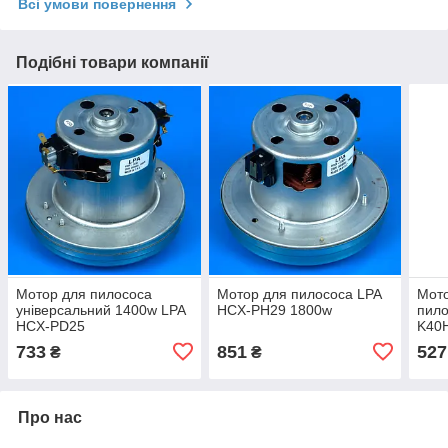
Всі умови повернення
Подібні товари компанії
Мотор для пилососа
Мотор для пилососа LPA
Мото
універсальний 1400w LPA
HCX-PH29 1800w
пил
HCX-PD25
K40H
000
733
851
527
₴
₴
Про нас