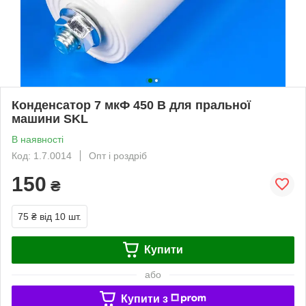
Конденсатор 7 мкФ 450 В для пральної
машини SKL
В наявності
Код: 1.7.0014
Опт і роздріб
150
₴
75 ₴
від 10 шт.
Купити
або
Купити з