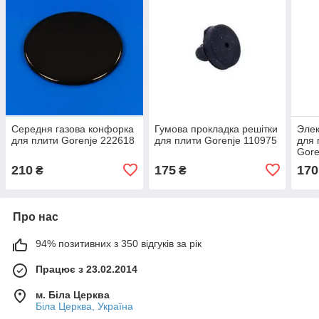
Середня газова конфорка
Гумова прокладка решітки
Элек
для плити Gorenje 222618
для плити Gorenje 110975
для 
Gore
210
175
170
₴
₴
Про нас
94% позитивних з 350 відгуків за рік
Працює з 23.02.2014
м. Біла Церква
Біла Церква, Україна