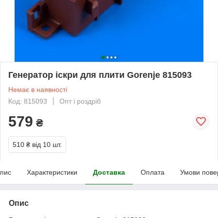
Генератор іскри для плити Gorenje 815093
Немає в наявності
Код: 815093
Опт і роздріб
579
₴
510 ₴
від 10 шт.
пис
Характеристики
Доставка
Оплата
Умови пове
Опис