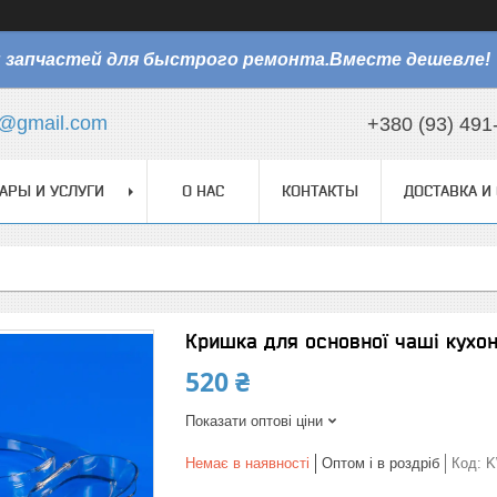
 запчастей для быстрого ремонта.Вместе дешевле!
@gmail.com
+380 (93) 491
АРЫ И УСЛУГИ
О НАС
КОНТАКТЫ
ДОСТАВКА И
Кришка для основної чаші кухо
520 ₴
Показати оптові ціни
Немає в наявності
Оптом і в роздріб
Код:
K