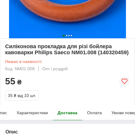
Силіконова прокладка для різі бойлера
кавоварки Philips Saeco NM01.008 (140320459)
Немає в наявності
Код: NM01.008
Опт і роздріб
55
₴
35 ₴
від 10 шт.
пис
Характеристики
Доставка
Оплата
Умови пове
Опис