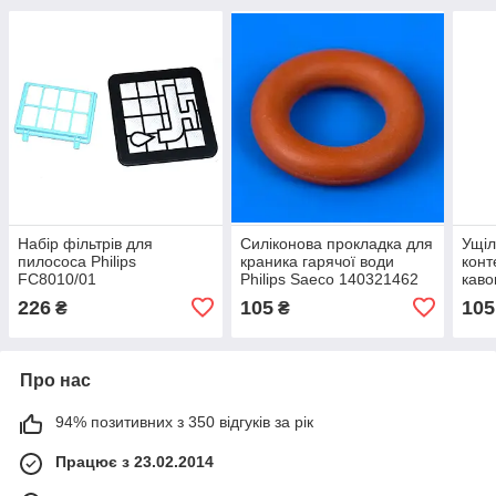
Набір фільтрів для
Силіконова прокладка для
Ущіл
пилососа Philips
краника гарячої води
конт
FC8010/01
Philips Saeco 140321462
каво
1458
226
105
105
₴
₴
Про нас
94% позитивних з 350 відгуків за рік
Працює з 23.02.2014