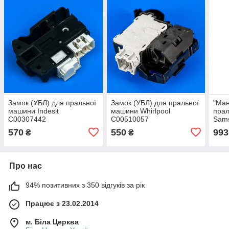
Замок (УБЛ) для пральної
Замок (УБЛ) для пральної
"Ман
машини Indesit
машини Whirlpool
пра
C00307442
C00510057
Sams
DC64
570
550
993
₴
₴
Про нас
94% позитивних з 350 відгуків за рік
Працює з 23.02.2014
м. Біла Церква