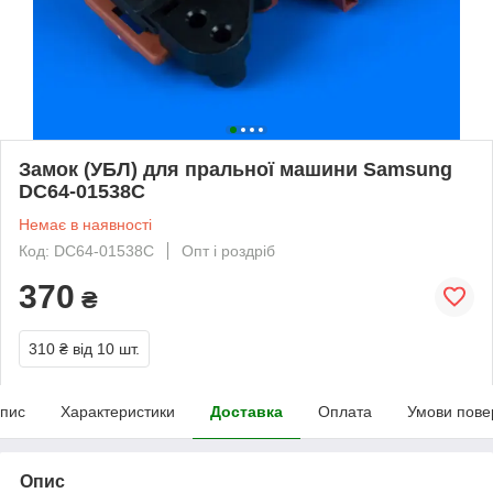
Замок (УБЛ) для пральної машини Samsung
DC64-01538C
Немає в наявності
Код: DC64-01538C
Опт і роздріб
370
₴
310 ₴
від 10 шт.
пис
Характеристики
Доставка
Оплата
Умови пове
Опис