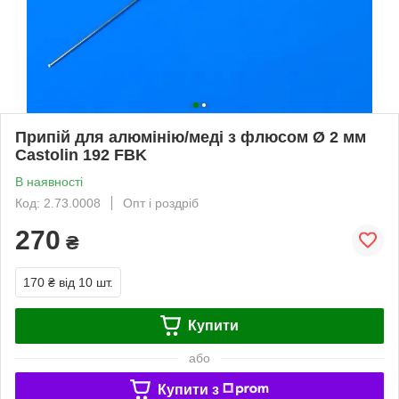
Припій для алюмінію/меді з флюсом Ø 2 мм
Castolin 192 FBK
В наявності
Код: 2.73.0008
Опт і роздріб
270
₴
170 ₴
від 10 шт.
Купити
або
Купити з