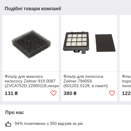
Подібні товари компанії
Фільтр для миючого
Фільтр для пилососа
Філь
пилососу Zelmer 919.0087
Zelmer 794059
поро
(ZVCA752D,12000118,неоригіал)
(601201.0128, в пакеті)
пило
519.
131
380
122
₴
₴
(11
Про нас
94% позитивних з 350 відгуків за рік