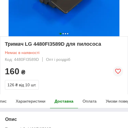
Тримач LG 4480FI3589D для пилососа
Немає в наявності
Код: 4480FI3589D
Опт і роздріб
160
₴
126 ₴
від 10 шт.
пис
Характеристики
Доставка
Оплата
Умови пове
Опис