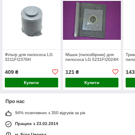
Фільтр для пилососа LG
Мішок (пилозбірник) для
Трим
3211FI2376H
пилососа LG 5231FI2024H
пило
409
121
143
₴
₴
Купити
Купити
Про нас
94% позитивних з 350 відгуків за рік
Працює з 23.02.2014
м. Біла Церква