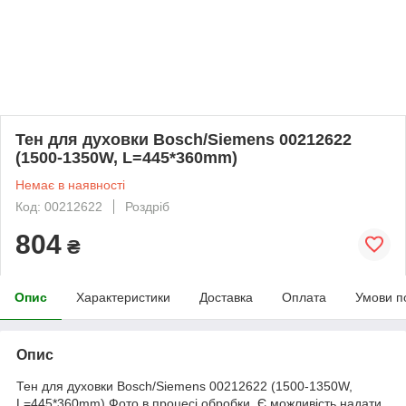
Тен для духовки Bosch/Siemens 00212622
(1500-1350W, L=445*360mm)
Немає в наявності
Код: 00212622
Роздріб
804
₴
Опис
Характеристики
Доставка
Оплата
Умови п
Опис
Тен для духовки Bosch/Siemens 00212622 (1500-1350W,
L=445*360mm) Фото в процесі обробки. Є можливість надати