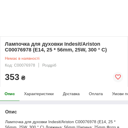
Лампочка для духовки Indesit/Ariston
C00076978 (E14, 25 * 56mm, 25W, 300 ° С)
Немає в наявності
Код: C00076978
Роздріб
353
₴
Опис
Характеристики
Доставка
Оплата
Умови п
Опис
Лампочка для духовки Indesit/Ariston C00076978 (E14, 25 *
56mm, 25W, 300 ° С) Довжина: 56mm Ширина: 25mm Фото в