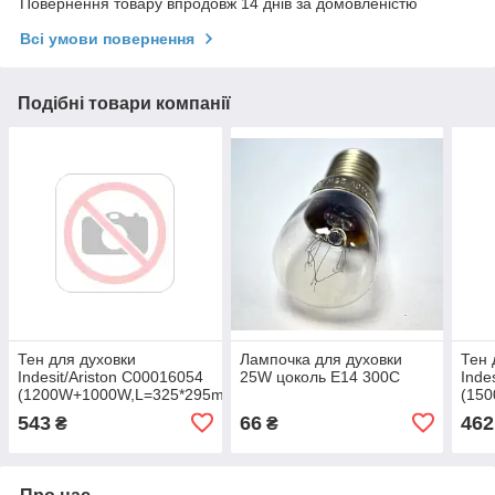
Повернення товару впродовж 14 днів за домовленістю
Всі умови повернення
Подібні товари компанії
Тен для духовки
Лампочка для духовки
Тен 
Indesit/Ariston C00016054
25W цоколь E14 300C
Inde
(1200W+1000W,L=325*295mm)
(15
543
66
462
₴
₴