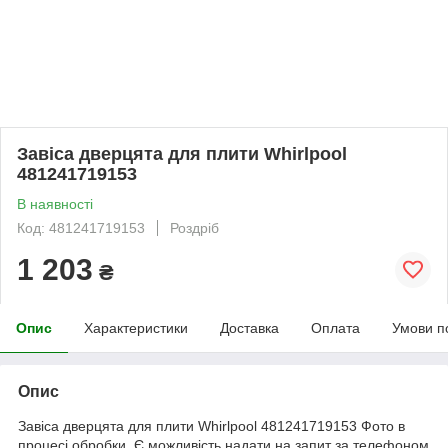
Завіса дверцята для плити Whirlpool
481241719153
В наявності
Код: 481241719153
Роздріб
1 203
₴
Опис
Характеристики
Доставка
Оплата
Умови п
Опис
Завіса дверцята для плити Whirlpool 481241719153 Фото в
процесі обробки. Є можливість надати на запит за телефоном