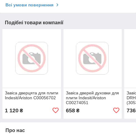
Всі умови повернення
Подібні товари компанії
Завіса дверцята для плити
Завіса дверей духовки для
Заві
Indesit/Ariston C00056702
плити Indesit/Ariston
DRH
С00274051
(305
1 120
658
736
₴
₴
Про нас