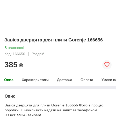
Завіса дверцята для плити Gorenje 166656
В наявності
Код: 166656
Роздріб
385
₴
Опис
Характеристики
Доставка
Оплата
Умови п
Опис
Завіса дверцята для плити Gorenje 166656 Фото в процесі
обробки. Є можливість надати на запит за телефоном
0934915924 (вайбер).