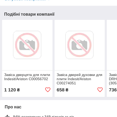
Подібні товари компанії
Завіса дверцята для плити
Завіса дверей духовки для
Заві
Indesit/Ariston C00056702
плити Indesit/Ariston
DRH
С00274051
(305
1 120
658
736
₴
₴
Про нас
94% позитивних з 349 відгуків за рік