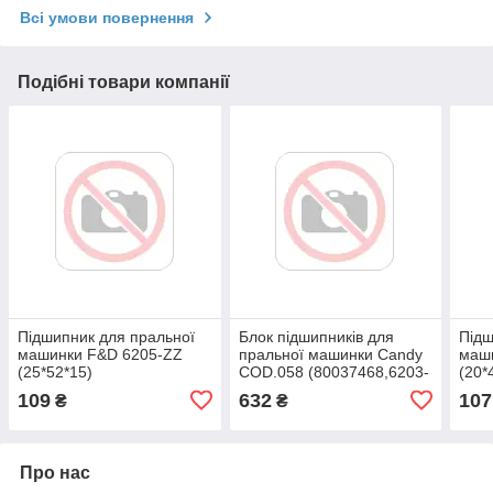
Всі умови повернення
Подібні товари компанії
Підшипник для пральної
Блок підшипників для
Підш
машинки F&D 6205-ZZ
пральної машинки Candy
маш
(25*52*15)
COD.058 (80037468,6203-
(20*
ZZ)
109
632
107
₴
₴
Про нас