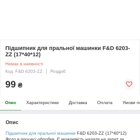
Підшипник для пральної машинки F&D 6203-
ZZ (17*40*12)
Немає в наявності
Код: F&D 6203-ZZ
Роздріб
99
₴
Опис
Характеристики
Доставка
Оплата
Умови п
Опис
Підшипник для пральної машинки
F&D 6203-ZZ (17*40*12)
Фото в процесі обробки. Є можливість надати на запит за