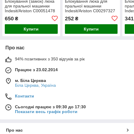
Блокування (замок) люка
Блокування люка для
Блок
для пральної машинки
пральної машинки
прал
Indesit/Ariston C00051478
Indesit/Ariston C00297327
Inde
(482000026761)
(C00306612,C00065185)
650
252
341
₴
₴
Купити
Купити
Про нас
94% позитивних з 350 відгуків за рік
Працює з 23.02.2014
м. Біла Церква
Біла Церква, Україна
Контакти
Сьогодні працює з 09:30 до 17:30
Показати весь графік роботи
Про нас