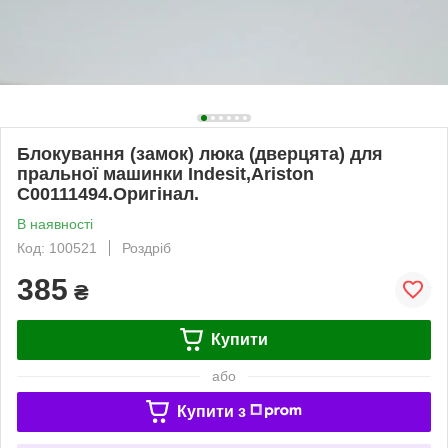
Блокування (замок) люка (дверцята) для
пральної машинки Indesit,Ariston
C00111494.Оригінал.
В наявності
Код: 100521
Роздріб
385
₴
Купити
або
Купити з