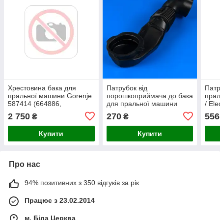
Хрестовина бака для
Патрубок від
Патр
пральної машини Gorenje
порошкоприймача до бака
прал
587414 (664886,
для пральної машини
/ El
D=17/20/25mm, L=129mm)
Bosch 267532
2 750
270
556
₴
₴
Купити
Купити
Про нас
94% позитивних з 350 відгуків за рік
Працює з 23.02.2014
м. Біла Церква