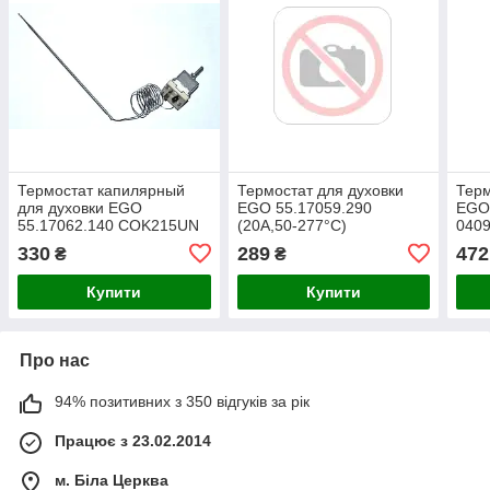
Термостат капилярный
Термостат для духовки
Терм
для духовки EGO
EGO 55.17059.290
EGO 
55.17062.140 COK215UN
(20A,50-277°C)
040
COK2
330
289
472
₴
₴
C)
Купити
Купити
Про нас
94% позитивних з 350 відгуків за рік
Працює з 23.02.2014
м. Біла Церква