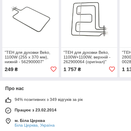
"ТЕН для духовки Beko,
"ТЕН для духовки Beko,
"ТЕН
1100W (255 x 370 мм),
1100W+1100W, верхній -
2800
нижній - 562900007"
262900064 (оригінал)"
0028
20.2
249
1 757
1 1
₴
₴
Про нас
94% позитивних з 349 відгуків за рік
Працює з 23.02.2014
м. Біла Церква
Біла Церква, Україна