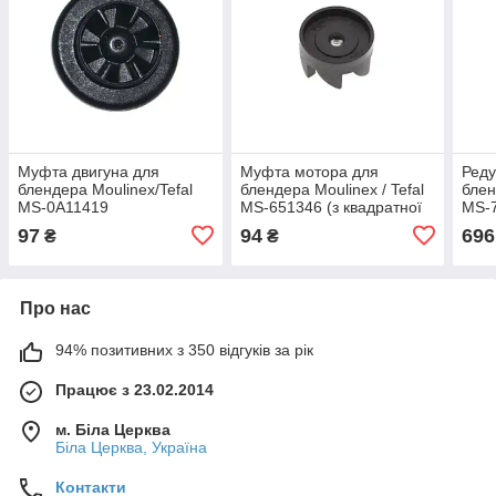
Муфта двигуна для
Муфта мотора для
Реду
блендера Moulinex/Tefal
блендера Moulinex / Tefal
блен
MS-0A11419
MS-651346 (з квадратної
MS-
(Moulinex/Tefal
гайкою)
0A1
97
94
696
₴
₴
7232601005)
Про нас
94% позитивних з 350 відгуків за рік
Працює з 23.02.2014
м. Біла Церква
Біла Церква, Україна
Контакти