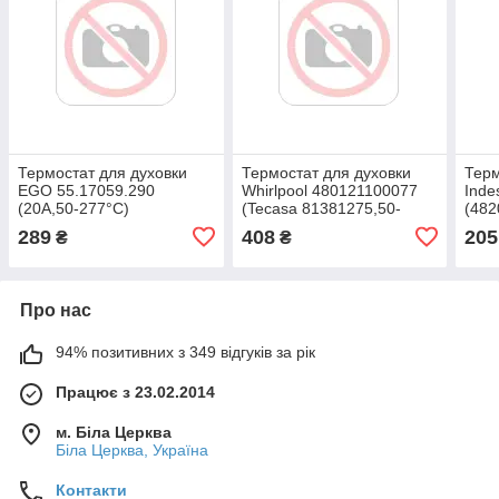
Термостат для духовки
Термостат для духовки
Терм
EGO 55.17059.290
Whirlpool 480121100077
Inde
(20A,50-277°C)
(Tecasa 81381275,50-
(482
278°C)
289
408
205
₴
₴
Про нас
94% позитивних з 349 відгуків за рік
Працює з 23.02.2014
м. Біла Церква
Біла Церква, Україна
Контакти