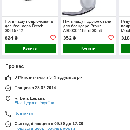
Ніж в чашу подрібнювача
Ніж в чашу подрібнювача
Реду
для блендера Bosch
для блендера Braun
подр
00615742
AS00004185 (500ml)
Moul
(500
824
352
318
₴
₴
Купити
Купити
Про нас
94% позитивних з 349 відгуків за рік
Працює з 23.02.2014
м. Біла Церква
Біла Церква, Україна
Контакти
Сьогодні працює з 09:30 до 17:30
Показати весь графік роботи