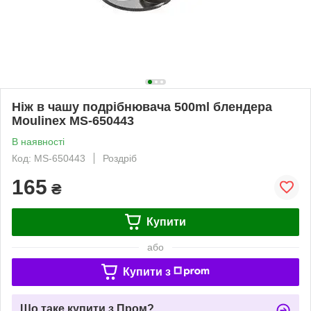
Ніж в чашу подрібнювача 500ml блендера
Moulinex MS-650443
В наявності
Код: MS-650443
Роздріб
165
₴
Купити
або
Купити з
Що таке купити з Пром?